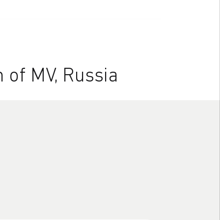
 of MV, Russia