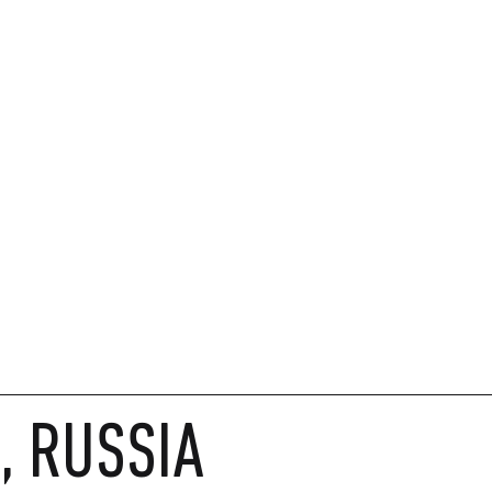
, RUSSIA