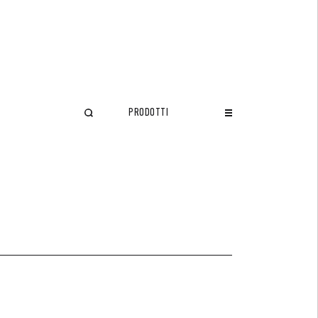
PRODOTTI
CHIUDI